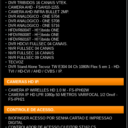
DVR TRIBIDOS 16 CANAIS VTEK.
CAMERA AHD - FSAH10-1155.
CAMERA AHD INFRA BULLET 2MP.
DVR ANALOGICO - ONE 5704
DVR ANALOGICO - ONE 5708
DVR ANALOGICO - ONE 5716
HFDVR6004T - H íbrido ONE
HFDVR6008T - H íbrido ONE
HFDVR6016T - H íbrido ONE
DVR HDCVI FULLSEC 04 CANAIS.
NVR FULLSEC 04 CANAIS
NVR FULLSEC 16 CANAIS
NVR FULLSEC 09 CANAIS
TECVOZ
DVR Stand Alone Tecvoz TW E304 04 Ch 1080N Flex 5 em 1 - HD-
TVI / HD-CVI / AHD / CVBS / IP.
CAMERAS HD IP.
CAMERA IP WIRELLES HD 1.0 M - FS-IPH02W
CAMERA IP HD LPR 1080p 50 METROS VARIFOCAL 1/2 Onvif -
FS-IPH21
CONTROLE DE ACESSO.
BIOFINGER ACESSO POR SENHA CARTAO E IMPRESSAO
DIGITAL
CONTROLADOR DE ACESSO C/LEITOR ST162 CS