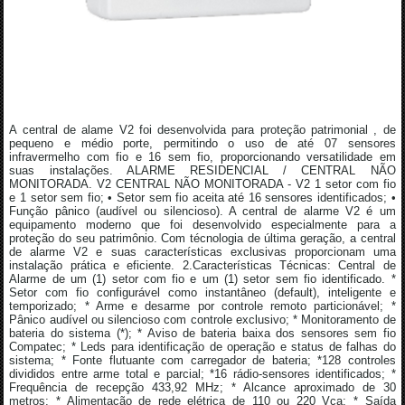
A central de alame V2 foi desenvolvida para proteção patrimonial , de
pequeno e médio porte, permitindo o uso de até 07 sensores
infravermelho com fio e 16 sem fio, proporcionando versatilidade em
suas instalações. ALARME RESIDENCIAL / CENTRAL NÃO
MONITORADA. V2 CENTRAL NÃO MONITORADA - V2 1 setor com fio
e 1 setor sem fio; • Setor sem fio aceita até 16 sensores identificados; •
Função pânico (audível ou silencioso). A central de alarme V2 é um
equipamento moderno que foi desenvolvido especialmente para a
proteção do seu patrimônio. Com técnologia de última geração, a central
de alarme V2 e suas características exclusivas proporcionam uma
instalação prática e eficiente. 2.Características Técnicas: Central de
Alarme de um (1) setor com fio e um (1) setor sem fio identificado. *
Setor com fio configurável como instantâneo (default), inteligente e
temporizado; * Arme e desarme por controle remoto particionável; *
Pânico audível ou silencioso com controle exclusivo; * Monitoramento de
bateria do sistema (*); * Aviso de bateria baixa dos sensores sem fio
Compatec; * Leds para identificação de operação e status de falhas do
sistema; * Fonte flutuante com carregador de bateria; *128 controles
divididos entre arme total e parcial; *16 rádio-sensores identificados; *
Frequência de recepção 433,92 MHz; * Alcance aproximado de 30
metros; * Alimentação de rede elétrica de 110 ou 220 Vca; * Saída