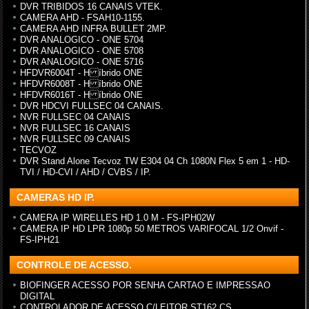
DVR TRIBIDOS 16 CANAIS VTEK.
CAMERA AHD - FSAH10-1155.
CAMERA AHD INFRA BULLET 2MP.
DVR ANALOGICO - ONE 5704
DVR ANALOGICO - ONE 5708
DVR ANALOGICO - ONE 5716
HFDVR6004T - H íbrido ONE
HFDVR6008T - H íbrido ONE
HFDVR6016T - H íbrido ONE
DVR HDCVI FULLSEC 04 CANAIS.
NVR FULLSEC 04 CANAIS
NVR FULLSEC 16 CANAIS
NVR FULLSEC 09 CANAIS
TECVOZ
DVR Stand Alone Tecvoz TW E304 04 Ch 1080N Flex 5 em 1 - HD-
TVI / HD-CVI / AHD / CVBS / IP.
CAMERAS HD IP.
CAMERA IP WIRELLES HD 1.0 M - FS-IPH02W
CAMERA IP HD LPR 1080p 50 METROS VARIFOCAL 1/2 Onvif -
FS-IPH21
CONTROLE DE ACESSO.
BIOFINGER ACESSO POR SENHA CARTAO E IMPRESSAO
DIGITAL
CONTROLADOR DE ACESSO C/LEITOR ST162 CS