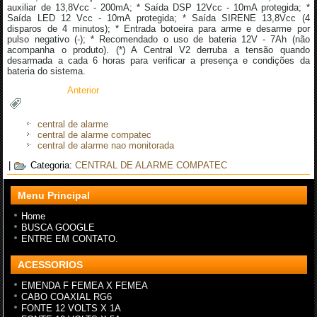
auxiliar de 13,8Vcc - 200mA; * Saída DSP 12Vcc - 10mA protegida; *
Saída LED 12 Vcc - 10mA protegida; * Saída SIRENE 13,8Vcc (4
disparos de 4 minutos); * Entrada botoeira para arme e desarme por
pulso negativo (-); * Recomendado o uso de bateria 12V - 7Ah (não
acompanha o produto). (*) A Central V2 derruba a tensão quando
desarmada a cada 6 horas para verificar a presença e condições da
bateria do sistema.
Anterior
central de alarme
central de alarme compatec
central de alarme nao monitorada
|
Categoria:
CENTRAL DE ALARME COMPATEC
Menu Principal
Home
BUSCA GOOGLE
ENTRE EM CONTATO.
ACESSORIOS
EMENDA F FEMEA X FEMEA
CABO COAXIAL RG6
FONTE 12 VOLTS X 1A